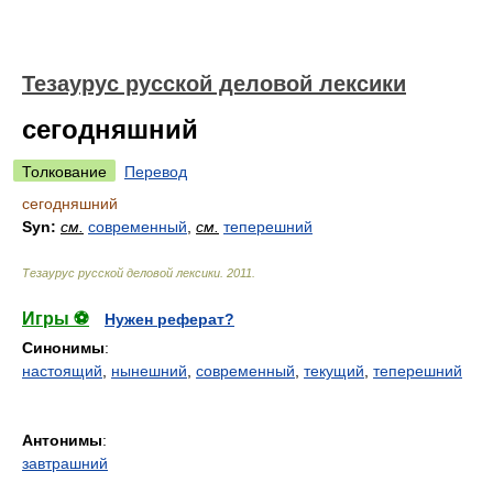
Тезаурус русской деловой лексики
сегодняшний
Толкование
Перевод
сегодняшний
Syn:
см.
современный
,
см.
теперешний
Тезаурус русской деловой лексики
.
2011
.
Игры ⚽
Нужен реферат?
Синонимы
:
настоящий
,
нынешний
,
современный
,
текущий
,
теперешний
Антонимы
:
завтрашний